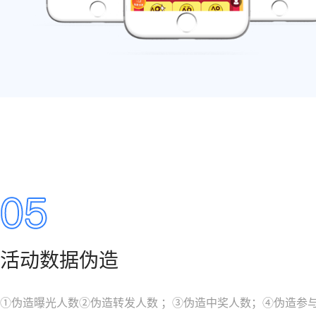
活动数据伪造
①伪造曝光人数②伪造转发人数 ；③伪造中奖人数；④伪造参与