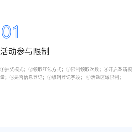
活动参与限制
①抽奖模式；②领取红包方式；③限制领取次数；④开启邀请模
量；⑥是否信息登记；⑦编辑登记字段； ⑧活动区域限制；